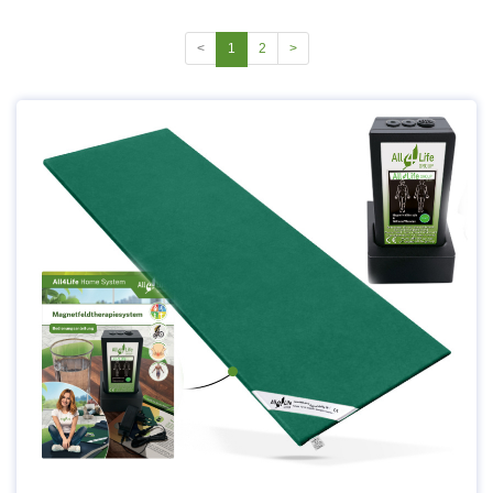
<
1
2
>