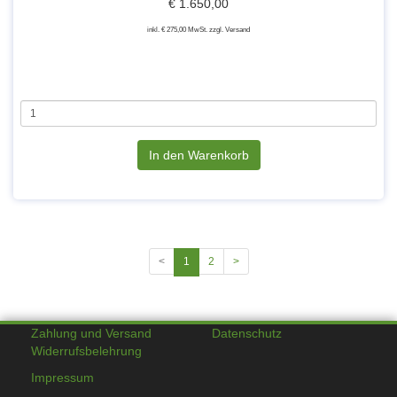
€ 1.650,00
inkl. € 275,00 MwSt. zzgl. Versand
In den Warenkorb
<
1
2
>
Zahlung und Versand
Datenschutz
Widerrufsbelehrung
Impressum