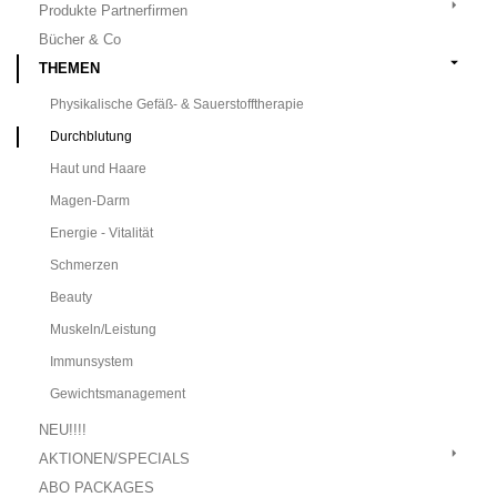
Produkte Partnerfirmen
Bücher & Co
THEMEN
Physikalische Gefäß- & Sauerstofftherapie
Durchblutung
Haut und Haare
Magen-Darm
Energie - Vitalität
Schmerzen
Beauty
Muskeln/Leistung
Immunsystem
Gewichtsmanagement
NEU!!!!
AKTIONEN/SPECIALS
ABO PACKAGES